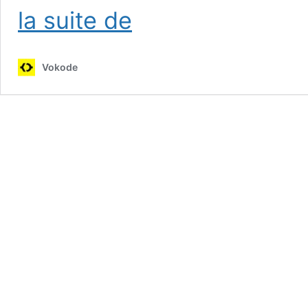
Logo
la suite de
:
Philips
joue
Vokode
la
carte
son