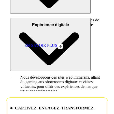
+20M vues
Nous créons des contenus animés ou statiques de
haute qualité à l’aide de logiciels d’images de
Expérience digitale
synthèse, offrant des contenus visuellement
captivants pour tous types de médias.
EN SAVOIR PLUS
Nous développons des sites web immersifs, allant
du gaming aux showrooms digitaux et visites
virtuelles, pour offrir des expériences de marque
uniques et mémorables.
EN SAVOIR PLUS
CAPTIVEZ. ENGAGEZ. TRANSFORMEZ.