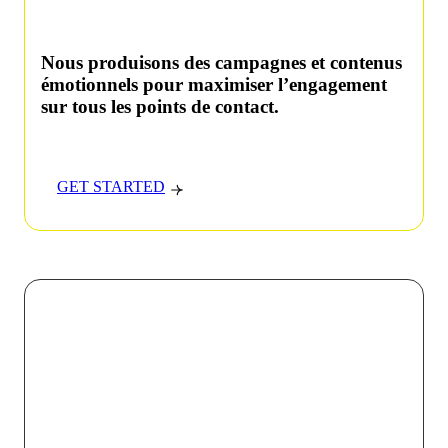
Nous produisons des campagnes et contenus
émotionnels pour maximiser l’engagement
sur tous les points de contact.
GET STARTED
Chez VOKODE, nous croyons que chaque interaction
digitale doit être une opportunité de créer un lien fort et
mémorable entre une marque et son public. En
combinant l’innovation technologique avec une
créativité audacieuse, nous faisons de chaque projet
une expérience immersive unique qui touche, engage et