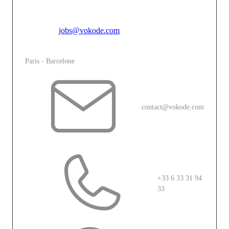
inspire.
Pour toutes candidatures spontannées, merci de vous
adresser à
jobs@vokode.com
L'agence
Paris - Barcelone
contact@vokode.com
+33 6 33 31 94
33