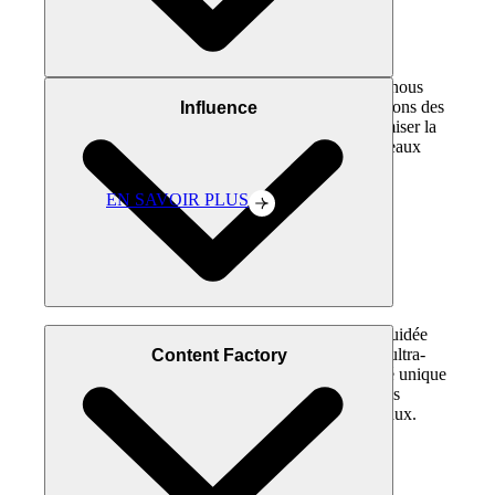
Agence experte en social media et TikTok, nous
concevons des stratégies créatives et déployons des
Influence
contenus uniques et engageants pour maximiser la
visibilité et l’impact des marques sur les réseaux
sociaux.
EN SAVOIR PLUS
Nous croyons à l’influence lorsqu’elle est guidée
par la créativité. Nous créons des contenus ultra-
Content Factory
créatifs, augmentés en CGI, avec une agilité unique
pour maximiser l’impact et l’engagement des
campagnes d’influence sur les réseaux sociaux.
Dior Riviera