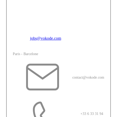
mémorable entre une marque et son public. En
combinant l’innovation technologique avec une
créativité audacieuse, nous faisons de chaque projet
une expérience immersive unique qui touche, engage et
inspire.
Pour toutes candidatures spontannées, merci de vous
adresser à
jobs@vokode.com
L'agence
Paris - Barcelone
contact@vokode.com
+33 6 33 31 94