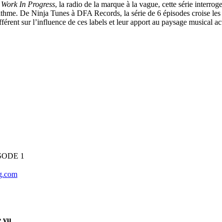
r
Work In Progress
, la radio de la marque à la vague, cette série interrog
rithme. De Ninja Tunes à DFA Records, la série de 6 épisodes croise le
différent sur l’influence de ces labels et leur apport au paysage musical a
SODE 1
ag.com
e vu