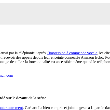
aussi par la téléphonie : après
l’impression à commande vocale
, les cl
t recevoir des appels depuis leur enceinte connectée Amazon Echo. Pour
antage de taille : la fonctionnalité est accessible même quand le télépho
unch.com
dé sur le devant de la scène
conter autrement
. Carhartt l’a bien compris et joint le geste à la parole d