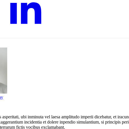
ay
asperitati, ubi inminuta vel laesa amplitudo imperii dicebatur, et ira
aggerantium incidentia et dolere inpendio simulantium, si principis pericli
terrarum fictis vocibus exclamabant.