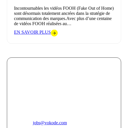
Incontournables les vidéos FOOH (Fake Out of Home)
sont désormais totalement ancrées dans la stratégie de
communication des marques.Avec plus d’une centaine
de vidéos FOOH réalisées au…
EN SAVOIR PLUS
Chez VOKODE, nous croyons que chaque interaction
digitale doit être une opportunité de créer un lien fort et
mémorable entre une marque et son public. En
combinant l’innovation technologique avec une
créativité audacieuse, nous faisons de chaque projet
une expérience immersive unique qui touche, engage et
inspire.
Pour toutes candidatures spontannées, merci de vous
adresser à
jobs@vokode.com