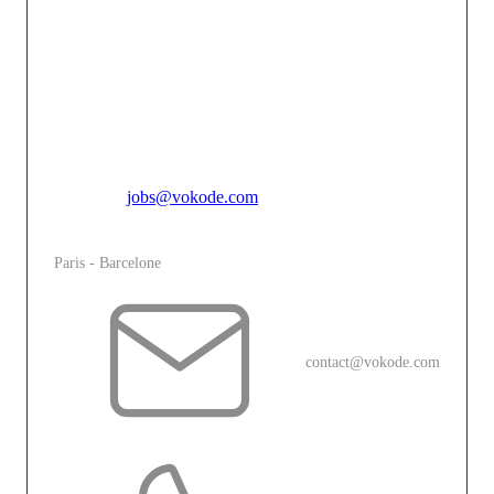
digitale doit être une opportunité de créer un lien fort et
mémorable entre une marque et son public. En
combinant l’innovation technologique avec une
créativité audacieuse, nous faisons de chaque projet
une expérience immersive unique qui touche, engage et
inspire.
Pour toutes candidatures spontannées, merci de vous
adresser à
jobs@vokode.com
L'agence
Paris - Barcelone
contact@vokode.com