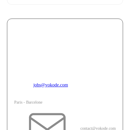
Chez VOKODE, nous croyons que chaque interaction
digitale doit être une opportunité de créer un lien fort et
mémorable entre une marque et son public. En
combinant l’innovation technologique avec une
créativité audacieuse, nous faisons de chaque projet
une expérience immersive unique qui touche, engage et
inspire.
Pour toutes candidatures spontannées, merci de vous
adresser à
jobs@vokode.com
L'agence
Paris - Barcelone
contact@vokode.com