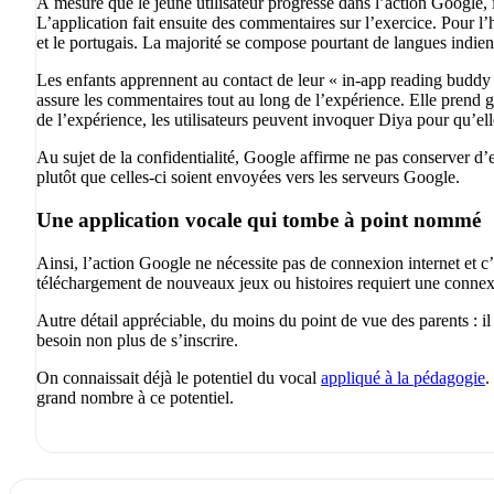
À mesure que le jeune utilisateur progresse dans l’action Google, i
L’application fait ensuite des commentaires sur l’exercice. Pour l’h
et le portugais. La majorité se compose pourtant de langues indienn
Les enfants apprennent au contact de leur « in-app reading buddy 
assure les commentaires tout au long de l’expérience. Elle prend ga
de l’expérience, les utilisateurs peuvent invoquer Diya pour qu’el
Au sujet de la confidentialité, Google affirme ne pas conserver d’
plutôt que celles-ci soient envoyées vers les serveurs Google.
Une application vocale qui tombe à point nommé
Ainsi, l’action Google ne nécessite pas de connexion internet et c’
téléchargement de nouveaux jeux ou histoires requiert une connexi
Autre détail appréciable, du moins du point de vue des parents : il 
besoin non plus de s’inscrire.
On connaissait déjà le potentiel du vocal
appliqué à la pédagogie
.
grand nombre à ce potentiel.