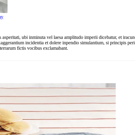
ay
asperitati, ubi inminuta vel laesa amplitudo imperii dicebatur, et ira
aggerantium incidentia et dolere inpendio simulantium, si principis pericli
terrarum fictis vocibus exclamabant.