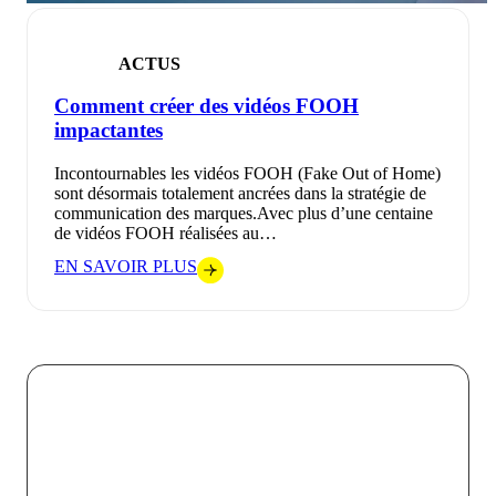
ACTUS
Comment créer des vidéos FOOH
impactantes
Incontournables les vidéos FOOH (Fake Out of Home)
sont désormais totalement ancrées dans la stratégie de
communication des marques.Avec plus d’une centaine
de vidéos FOOH réalisées au…
EN SAVOIR PLUS
Chez VOKODE, nous croyons que chaque interaction
digitale doit être une opportunité de créer un lien fort et
mémorable entre une marque et son public. En
combinant l’innovation technologique avec une