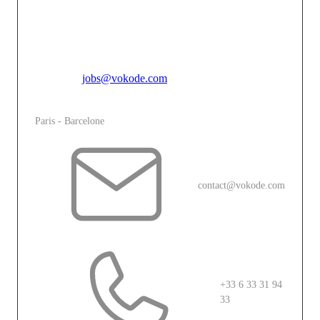
créativité audacieuse, nous faisons de chaque projet
une expérience immersive unique qui touche, engage et
inspire.
Pour toutes candidatures spontannées, merci de vous
adresser à
jobs@vokode.com
L'agence
Paris - Barcelone
contact@vokode.com
+33 6 33 31 94
33