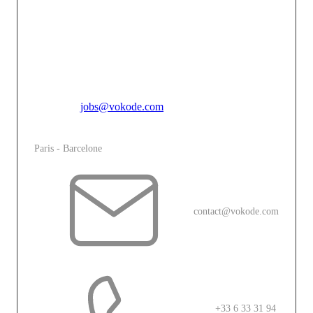
mémorable entre une marque et son public. En
combinant l’innovation technologique avec une
créativité audacieuse, nous faisons de chaque projet
une expérience immersive unique qui touche, engage et
inspire.
Pour toutes candidatures spontannées, merci de vous
adresser à
jobs@vokode.com
L'agence
Paris - Barcelone
contact@vokode.com
+33 6 33 31 94