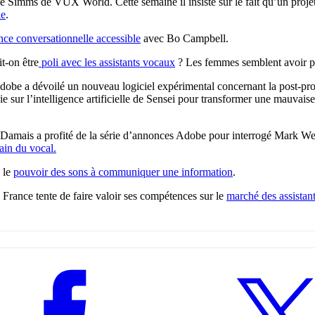
 Simms de VUX World. Cette semaine il insiste sur le fait qu’un projet
le
.
nce conversationnelle accessible
avec Bo Campbell.
t-on être
poli avec les assistants vocaux
? Les femmes semblent avoir pr
be a dévoilé un nouveau logiciel expérimental concernant la post-pro
e sur l’intelligence artificielle de Sensei pour transformer une mauvaise
-Damais a profité de la série d’annonces Adobe pour interrogé Mark We
rain du vocal.
 le
pouvoir des sons à communiquer une information
.
 France tente de faire valoir ses compétences sur le
marché des assistan