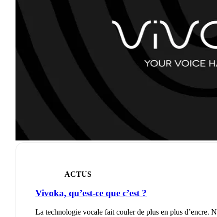
ACTUS
Vivoka, qu’est-ce que c’est ?
La technologie vocale fait couler de plus en plus d’encre.