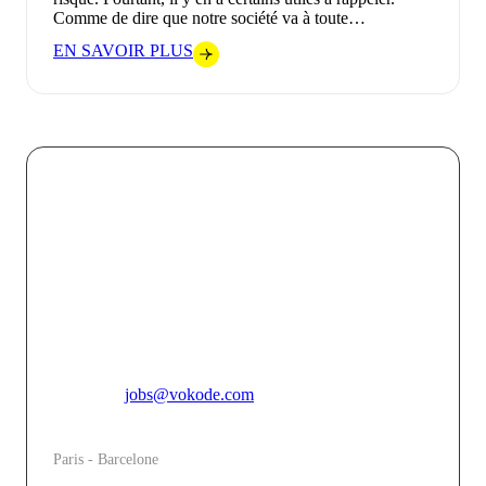
Comme de dire que notre société va à toute…
EN SAVOIR PLUS
Chez VOKODE, nous croyons que chaque interaction
digitale doit être une opportunité de créer un lien fort et
mémorable entre une marque et son public. En
combinant l’innovation technologique avec une
créativité audacieuse, nous faisons de chaque projet
une expérience immersive unique qui touche, engage et
inspire.
Pour toutes candidatures spontannées, merci de vous
adresser à
jobs@vokode.com
L'agence
Paris - Barcelone