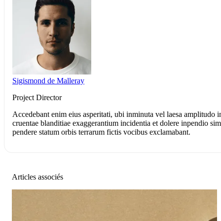
Sigismond de Malleray
Project Director
Accedebant enim eius asperitati, ubi inminuta vel laesa amplitudo 
cruentae blanditiae exaggerantium incidentia et dolere inpendio simula
pendere statum orbis terrarum fictis vocibus exclamabant.
Articles associés