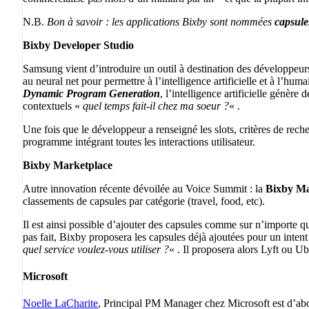
N.B.
Bon à savoir : les applications Bixby sont nommées
capsule
Bixby Developer Studio
Samsung vient d’introduire un outil à destination des développeur
au neural net pour permettre à l’intelligence artificielle et à l’humai
Dynamic Program Generation
, l’intelligence artificielle génèr
contextuels «
quel temps fait-il chez ma soeur ?
« .
Une fois que le développeur a renseigné les slots, critères de reche
programme intégrant toutes les interactions utilisateur.
Bixby Marketplace
Autre innovation récente dévoilée au Voice Summit : la
Bixby Ma
classements de capsules par catégorie (travel, food, etc).
Il est ainsi possible d’ajouter des capsules comme sur n’importe qu
pas fait, Bixby proposera les capsules déjà ajoutées pour un intent
quel service voulez-vous utiliser ?
« . Il proposera alors Lyft ou Uber
Microsoft
Noelle LaCharite
, Principal PM Manager chez Microsoft est d’abor