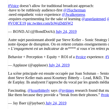
#Voice
doesn’t allow for traditional broadcast approach:
-have to be ruthlessly audience-first
@JSucherman
-need empathetic voice experience
@Jwalkerpress
-requires experimenting for the sake of learning
@angelastengel
#VOICE19
pic.twitter.com/IxWqDdiSW2
— BOND.AI (@BondDotAi)
July 24, 2019
Autre sujet passionnant abordé par Steve Keller – Sonic Strategy 
notre époque de disruption. On en retient certains enseignements d
«
L’engagement est un indicateur de m**** si vous n’en retirez pa
Behavior + Perception + Equity = ROI of a
#voice
experience.
#
— Applause (@applause)
July 24, 2019
La scène principale est ensuite occupée par Joan Solsman – Senior
dont Steve Keller mais aussi Kourtney Bitterly – Lead, R&D, 
de Earplay. Ils analysent l’approche du vocal par les grands médias
Fascinating.
@kourtbitterly
says
@nytimes
research found that ma
like them because they provide a “break from their phones.”
#voi
— Jay Baer (@jaybaer)
July 24, 2019