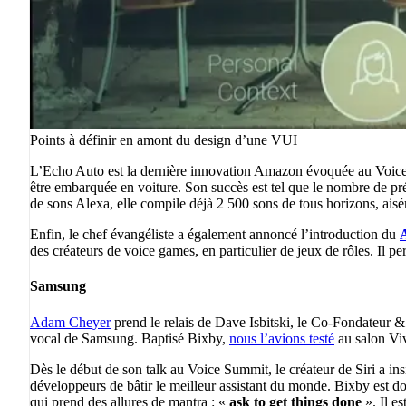
Points à définir en amont du design d’une VUI
L’Echo Auto est la dernière innovation Amazon évoquée au Voice
être embarquée en voiture. Son succès est tel que le nombre de p
de sons Alexa, elle compile déjà 2 500 sons de tous horizons, aisém
Enfin, le chef évangéliste a également annoncé l’introduction du
A
des créateurs de voice games, en particulier de jeux de rôles. Il 
Samsung
Adam Cheyer
prend le relais de Dave Isbitski, le Co-Fondateur & 
vocal de Samsung. Baptisé Bixby,
nous l’avions testé
au salon Vi
Dès le début de son talk au Voice Summit, le créateur de Siri a in
développeurs de bâtir le meilleur assistant du monde. Bixby est d
qui prend des allures de mantra : «
ask to get things done
». Il es