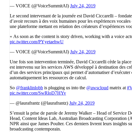
— VOICE (@VoiceSummitAI)
July 24, 2019
Le second intervenant de la journée est David Ciccarelli – fondat
d’avoir recours à des voix humaines pour les expériences vocales e
une plateforme mettant en relation des créateurs d’expériences v
« As soon as the content is story driven, working with a voice ac
pic.twitter.com/PYyetaehwU
— VOICE (@VoiceSummitAI)
July 24, 2019
Une fois son intervention terminée, David Ciccarelli cède la place
est intervenu sur les services AWS développé à destination des cré
d’un des services principaux qui permet d’automatiser d’exécuter 
automatiquement les ressources de calcul.
So
@franklinlobb
is plugging us into the
@awscloud
matrix at
#
pic.twitter.com/SwRloD7HYv
— @laurafrantz (@laurafrantz)
July 24, 2019
S’ensuit la prise de parole de Jeremy Walker – Head of Servic
Head, Content Ideas Lab, Australian Broadcasting Corporation (
NPR ainsi que James Poulter. Ces derniers livrent leurs insights sur
broadcasting contemporain.