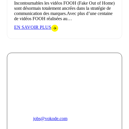
Incontournables les vidéos FOOH (Fake Out of Home)
sont désormais totalement ancrées dans la stratégie de
communication des marques.Avec plus d’une centaine
de vidéos FOOH réalisées au…
EN SAVOIR PLUS
Chez VOKODE, nous croyons que chaque interaction
digitale doit être une opportunité de créer un lien fort et
mémorable entre une marque et son public. En
combinant l’innovation technologique avec une
créativité audacieuse, nous faisons de chaque projet
une expérience immersive unique qui touche, engage et
inspire.
Pour toutes candidatures spontannées, merci de vous
adresser à
jobs@vokode.com
L'agence