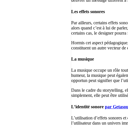
délivrer un message différent à l
Les effets sonores
Par ailleurs, certains effets so
alors quand c’est à lui de parle
certains cas, le designer pourra
Hormis cet aspect pédagogique, l
constituent un autre vecteur de
La musique
La musique occupe un rôle tout 
humeur, la musique peut égalem
opportun peut signifier que l’ut
Dans le cadre du storytelling, e
simplement, elle peut être utili
L’identité sonore
par Getaso
L’utilisation d’effets sonores 
l’utilisateur dans un univers imm