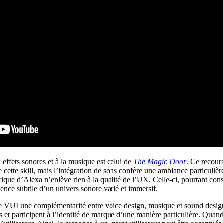
ffets sonores et à la musique est celui de
The Magic Door
. Ce recours
t de cette skill, mais l’intégration de sons confère une ambiance particulièr
nérique d’Alexa n’enlève rien à la qualité de l’UX. Celle-ci, pourtant 
ence subtile d’un univers sonore varié et immersif.
une VUI une complémentarité entre voice design, musique et sound desi
s et participent à l’identité de marque d’une manière particulière. Quan