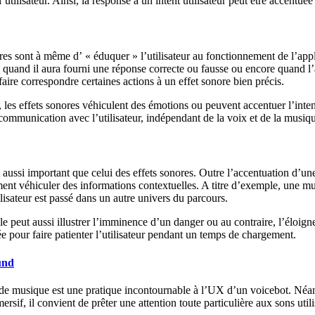
’utilisateur. Ainsi, la response à un intent utilisateur peut être accentuée
nores sont à même d’ « éduquer » l’utilisateur au fonctionnement de l’ap
r, quand il aura fourni une réponse correcte ou fausse ou encore quand l
 faire correspondre certaines actions à un effet sonore bien précis.
es effets sonores véhiculent des émotions ou peuvent accentuer l’intensit
 communication avec l’utilisateur, indépendant de la voix et de la musi
aussi important que celui des effets sonores. Outre l’accentuation d’une
ent véhiculer des informations contextuelles. A titre d’exemple, une
ilisateur est passé dans un autre univers du parcours.
lle peut aussi illustrer l’imminence d’un danger ou au contraire, l’éloi
sée pour faire patienter l’utilisateur pendant un temps de chargement.
und
et de musique est une pratique incontournable à l’UX d’un voicebot. Né
ersif, il convient de prêter une attention toute particulière aux sons util