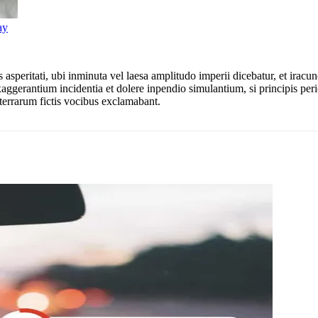
ay
asperitati, ubi inminuta vel laesa amplitudo imperii dicebatur, et ira
aggerantium incidentia et dolere inpendio simulantium, si principis pericli
terrarum fictis vocibus exclamabant.