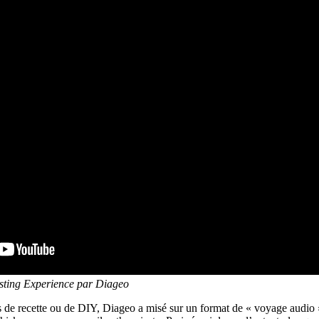
asting Experience par Diageo
 de recette ou de DIY, Diageo a misé sur un format de « voyage audio »