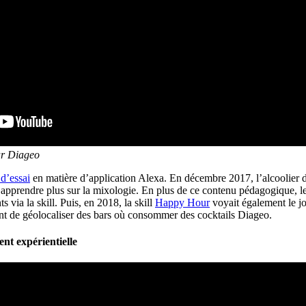
ar Diageo
d’essai
en matière d’application Alexa. En décembre 2017, l’alcoolier 
n apprendre plus sur la mixologie. En plus de ce contenu pédagogique, le
 via la skill. Puis, en 2018, la skill
Happy Hour
voyait également le jo
ent de géolocaliser des bars où consommer des cocktails Diageo.
nt expérientielle