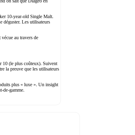
uand on sait que Diageo en
sker 10-year-old Single Malt.
le déguster. Les utilisateurs
st vécue au travers de
r 10 (le plus coûteux). Suivent
re la preuve que les utilisateurs
duits plus « luxe ». Un insight
aut-de-gamme.