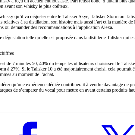
hisky a reçu un accueil enthousiaste. Pari réussi donc, d’autant plus q
en avant son whisky le plus coûteux.
le whisky qu’il va déguster entre le Talisker Skye, Talisker Storm ou Tali
relatives à sa distillation, son histoire mais aussi l’art et la manière de 
ons ou demander des recommandations à l’application Alexa.
e dégustation telle qu’elle est proposée dans la distillerie Talisker qui e
chiffres
st de 7 minutes 50, 40% du temps les utilisateurs choisissent le Taliske
rm à 27%. Si le Talisker 10 a été majoritairement choisi, cela pourrait êt
gammes au moment de l’achat.
idérer qu’une expérience dédiée contribuerait à vendre davantage de pro
marques de s’emparer du vocal pour mettre en avant certains produits h