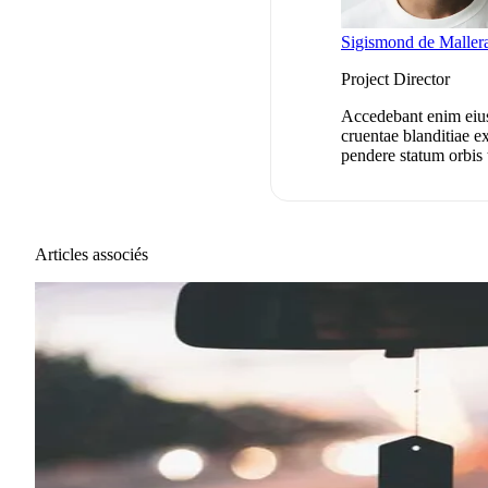
Sigismond de Maller
Project Director
Accedebant enim eius 
cruentae blanditiae ex
pendere statum orbis 
Articles associés