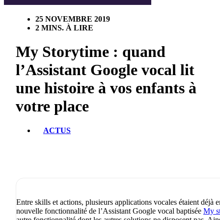
25 NOVEMBRE 2019
2 MINS. À LIRE
My Storytime : quand
l’Assistant Google vocal lit
une histoire à vos enfants à
votre place
ACTUS
Entre skills et actions, plusieurs applications vocales étaient déjà
nouvelle fonctionnalité de l’Assistant Google vocal baptisée
My s
autre fonctionnalité dont les autres solutions ne disposent pas. Ains