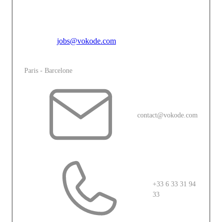
une expérience immersive unique qui touche, engage et
inspire.
Pour toutes candidatures spontannées, merci de vous
adresser à
jobs@vokode.com
L'agence
Paris - Barcelone
contact@vokode.com
+33 6 33 31 94
33