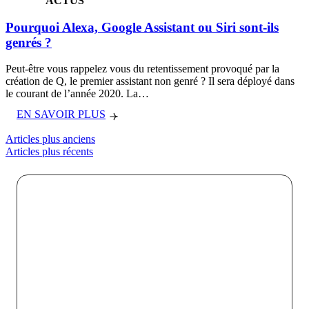
ACTUS
Pourquoi Alexa, Google Assistant ou Siri sont-ils
genrés ?
Peut-être vous rappelez vous du retentissement provoqué par la
création de Q, le premier assistant non genré ? Il sera déployé dans
le courant de l’année 2020. La…
EN SAVOIR PLUS
Navigation des articles
Articles plus anciens
Articles plus récents
Chez VOKODE, nous croyons que chaque interaction
digitale doit être une opportunité de créer un lien fort et
mémorable entre une marque et son public. En
combinant l’innovation technologique avec une
créativité audacieuse, nous faisons de chaque projet
une expérience immersive unique qui touche, engage et
inspire.